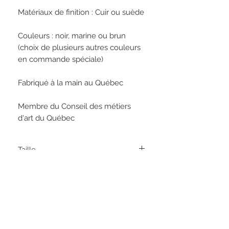
Matériaux de finition : Cuir ou suède
Couleurs : noir, marine ou brun
(choix de plusieurs autres couleurs
en commande spéciale)
Fabriqué à la main au Québec
Membre du Conseil des métiers
d'art du Québec
Taille
Grandeur Homme : 7 à 13 (14 et 15
Conditions générales des ventes
commande spéciale)
Amérique
Frais de livraison
Consultez les détails de l'article pour
obtenir une estimation de la date
d'arrivée.